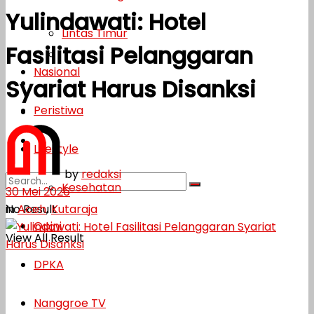
Yulindawati: Hotel
Lifestyle
Lintas Timur
Fasilitasi Pelanggaran
Kesehatan
Nasional
Syariat Harus Disanksi
Opini
Peristiwa
DPKA
Nanggroe TV
Lifestyle
by
redaksi
Kesehatan
30 Mei 2026
in
Aceh
,
Kutaraja
No Result
Opini
View All Result
DPKA
Nanggroe TV