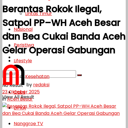
Berantas Rokok Ilegal,
Lifestyle
Lintas Timur
Satpol PP–WH Aceh Besar
Kesehatan
Nasional
dan Bea Cukai Banda Aceh
Opini
Peristiwa
DPKA
Gelar Operasi Gabungan
Nanggroe TV
Lifestyle
Kesehatan
by
redaksi
No Result
23 Oktober 2025
Opini
View All Result
in
Aceh Besar
DPKA
Nanggroe TV