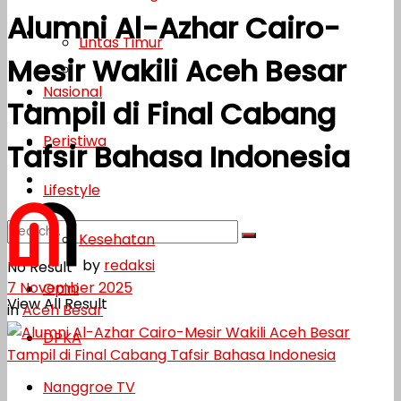
Alumni Al-Azhar Cairo-
Lifestyle
Lintas Timur
Mesir Wakili Aceh Besar
Kesehatan
Nasional
Tampil di Final Cabang
Opini
Peristiwa
DPKA
Tafsir Bahasa Indonesia
Nanggroe TV
Lifestyle
Kesehatan
by
redaksi
No Result
7 November 2025
Opini
View All Result
in
Aceh Besar
DPKA
Nanggroe TV