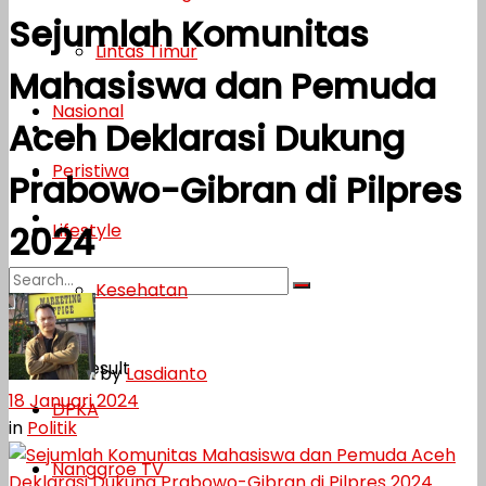
Sejumlah Komunitas
Lifestyle
Lintas Timur
Mahasiswa dan Pemuda
Kesehatan
Nasional
Aceh Deklarasi Dukung
Opini
Peristiwa
DPKA
Prabowo-Gibran di Pilpres
Nanggroe TV
Lifestyle
2024
Kesehatan
No Result
Opini
View All Result
by
Lasdianto
18 Januari 2024
DPKA
in
Politik
Nanggroe TV