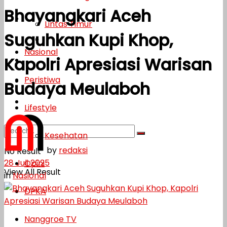
Bhayangkari Aceh
Lifestyle
Lintas Timur
Suguhkan Kupi Khop,
Kesehatan
Nasional
Kapolri Apresiasi Warisan
Opini
Peristiwa
DPKA
Budaya Meulaboh
Nanggroe TV
Lifestyle
Kesehatan
by
redaksi
No Result
28 Juli 2025
Opini
View All Result
in
Nasional
DPKA
Nanggroe TV