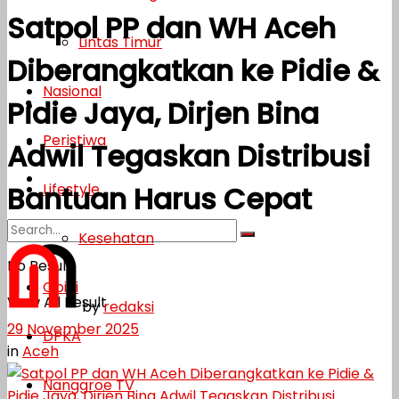
Satpol PP dan WH Aceh
Lifestyle
Lintas Timur
Diberangkatkan ke Pidie &
Kesehatan
Nasional
Pidie Jaya, Dirjen Bina
Opini
Peristiwa
DPKA
Adwil Tegaskan Distribusi
Nanggroe TV
Lifestyle
Bantuan Harus Cepat
Kesehatan
No Result
Opini
View All Result
by
redaksi
29 November 2025
DPKA
in
Aceh
Nanggroe TV