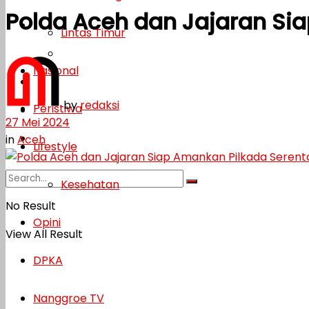
Polda Aceh dan Jajaran Si
Lifestyle
Lintas Timur
Kesehatan
Nasional
Opini
by
redaksi
Peristiwa
DPKA
27 Mei 2024
Nanggroe TV
in
Aceh
Lifestyle
Kesehatan
No Result
Opini
View All Result
DPKA
Nanggroe TV