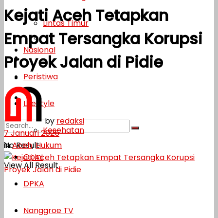
Kejati Aceh Tetapkan
Lifestyle
Lintas Timur
Empat Tersangka Korupsi
Kesehatan
Nasional
Proyek Jalan di Pidie
Opini
Peristiwa
DPKA
Nanggroe TV
Lifestyle
by
redaksi
Kesehatan
7 Januari 2025
in
Aceh
,
Hukum
No Result
Opini
View All Result
DPKA
Nanggroe TV