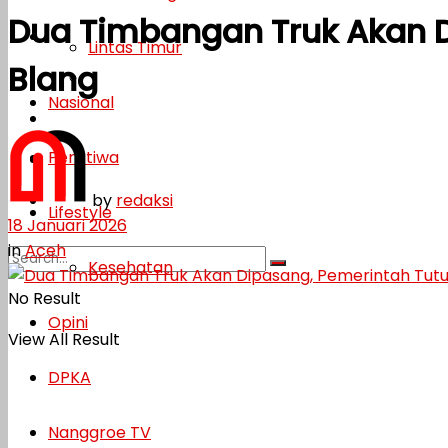
Dua Timbangan Truk Akan D
Lifestyle
Lintas Timur
Blang
Kesehatan
Nasional
Opini
Peristiwa
DPKA
by
redaksi
Nanggroe TV
Lifestyle
18 Januari 2026
in
Aceh
Kesehatan
No Result
Opini
View All Result
DPKA
Nanggroe TV