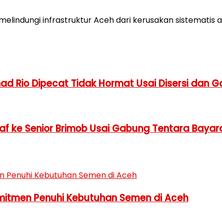
ta melindungi infrastruktur Aceh dari kerusakan sistemat
ad Rio Dipecat Tidak Hormat Usai Disersi dan Ga
aaf ke Senior Brimob Usai Gabung Tentara Bayar
omitmen Penuhi Kebutuhan Semen di Aceh