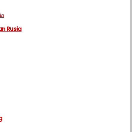
an Rusia
g