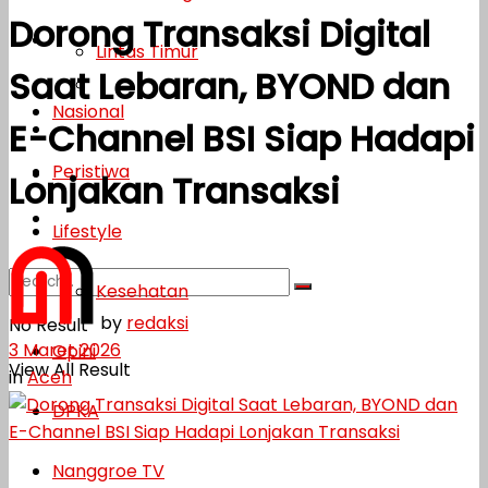
Dorong Transaksi Digital
Lifestyle
Lintas Timur
Saat Lebaran, BYOND dan
Kesehatan
Nasional
E-Channel BSI Siap Hadapi
Opini
Peristiwa
DPKA
Lonjakan Transaksi
Nanggroe TV
Lifestyle
Kesehatan
by
redaksi
No Result
3 Maret 2026
Opini
View All Result
in
Aceh
DPKA
Nanggroe TV