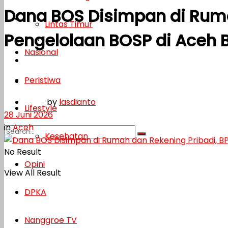
Dana BOS Disimpan di Ruma
Lifestyle
Lintas Timur
Pengelolaan BOSP di Aceh 
Kesehatan
Nasional
Opini
Peristiwa
DPKA
by
lasdianto
Nanggroe TV
Lifestyle
28 Juni 2026
in
Aceh
Kesehatan
No Result
Opini
View All Result
DPKA
Nanggroe TV