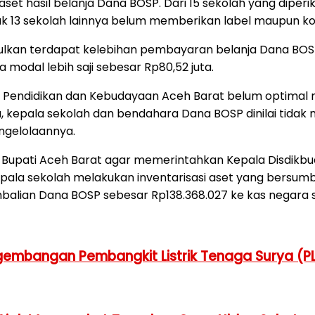
t hasil belanja Dana BOSP. Dari 15 sekolah yang diperi
k 13 sekolah lainnya belum memberikan label maupun kod
kan terdapat kelebihan pembayaran belanja Dana BOSP s
ja modal lebih saji sebesar Rp80,52 juta.
inas Pendidikan dan Kebudayaan Aceh Barat belum optima
itu, kepala sekolah dan bendahara Dana BOSP dinilai ti
gelolaannya.
 Bupati Aceh Barat agar memerintahkan Kepala Disdik
kepala sekolah melakukan inventarisasi aset yang bersu
ian Dana BOSP sebesar Rp138.368.027 ke kas negara se
embangan Pembangkit Listrik Tenaga Surya (PL