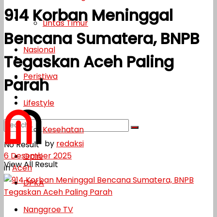
914 Korban Meninggal
Lifestyle
Lintas Timur
Bencana Sumatera, BNPB
Kesehatan
Nasional
Tegaskan Aceh Paling
Opini
Peristiwa
DPKA
Parah
Nanggroe TV
Lifestyle
Kesehatan
by
redaksi
No Result
6 Desember 2025
Opini
View All Result
in
Aceh
DPKA
Nanggroe TV