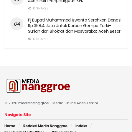
Aceh Raih Penghargaan KPK
0 SHARES
Pj Bupati Muhammad Iswanto Serahkan Donasi
Rp 358,4 Juta Untuk Korban Gempa Turki-
Suriah dari Birokrat dan Masyarakat Aceh Besar
0 SHARES
© 2020
mediananggroe
- Media Online Aceh Terkini .
Navigate Site
Home
Redaksi Media Nanggroe
Indeks