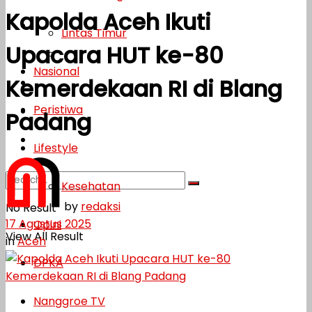
Kapolda Aceh Ikuti
Lifestyle
Lintas Timur
Upacara HUT ke-80
Kesehatan
Nasional
Kemerdekaan RI di Blang
Opini
Peristiwa
DPKA
Padang
Nanggroe TV
Lifestyle
Kesehatan
by
redaksi
No Result
17 Agustus 2025
Opini
View All Result
in
Aceh
DPKA
Nanggroe TV