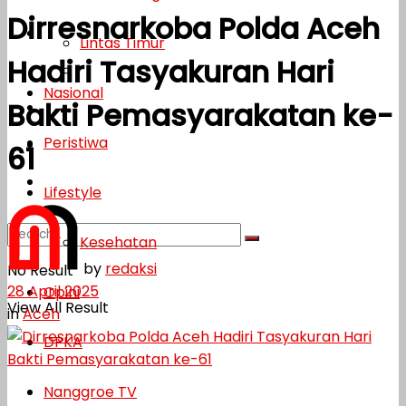
Dirresnarkoba Polda Aceh
Lifestyle
Lintas Timur
Hadiri Tasyakuran Hari
Kesehatan
Nasional
Bakti Pemasyarakatan ke-
Opini
Peristiwa
DPKA
61
Nanggroe TV
Lifestyle
Kesehatan
by
redaksi
No Result
28 April 2025
Opini
View All Result
in
Aceh
DPKA
Nanggroe TV