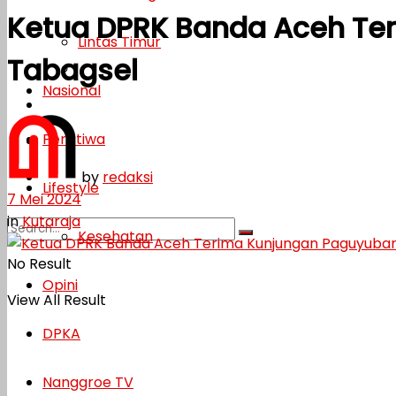
Ketua DPRK Banda Aceh Te
Lifestyle
Lintas Timur
Tabagsel
Kesehatan
Nasional
Opini
Peristiwa
DPKA
by
redaksi
Nanggroe TV
Lifestyle
7 Mei 2024
in
Kutaraja
Kesehatan
No Result
Opini
View All Result
DPKA
Nanggroe TV