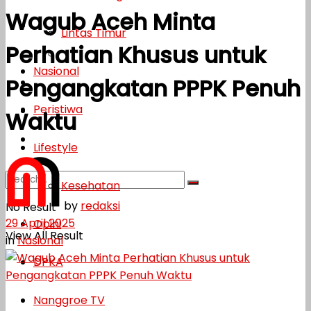
Wagub Aceh Minta
Lifestyle
Lintas Timur
Perhatian Khusus untuk
Kesehatan
Nasional
Pengangkatan PPPK Penuh
Opini
Peristiwa
DPKA
Waktu
Nanggroe TV
Lifestyle
Kesehatan
by
redaksi
No Result
29 April 2025
Opini
View All Result
in
Nasional
DPKA
Nanggroe TV