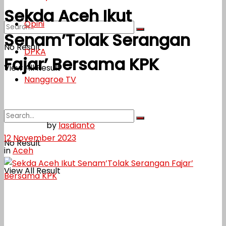
Sekda Aceh Ikut
Opini
Senam’Tolak Serangan
No Result
DPKA
Fajar’ Bersama KPK
View All Result
Nanggroe TV
by
lasdianto
12 November 2023
No Result
in
Aceh
View All Result