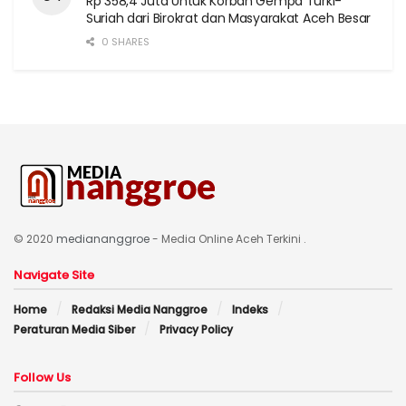
Rp 358,4 Juta Untuk Korban Gempa Turki-
Suriah dari Birokrat dan Masyarakat Aceh Besar
0 SHARES
© 2020
mediananggroe
- Media Online Aceh Terkini .
Navigate Site
Home
Redaksi Media Nanggroe
Indeks
Peraturan Media Siber
Privacy Policy
Follow Us