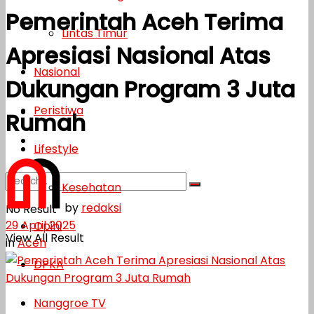
Pemerintah Aceh Terima
Lifestyle
Lintas Timur
Apresiasi Nasional Atas
Kesehatan
Nasional
Dukungan Program 3 Juta
Opini
Peristiwa
DPKA
Rumah
Nanggroe TV
Lifestyle
Kesehatan
by
redaksi
No Result
29 April 2025
Opini
View All Result
in
Aceh
DPKA
Nanggroe TV