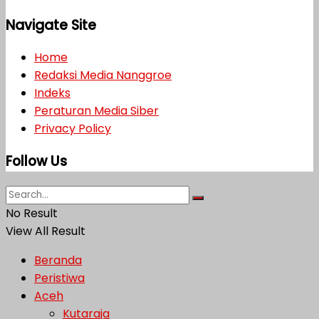
Navigate Site
Home
Redaksi Media Nanggroe
Indeks
Peraturan Media Siber
Privacy Policy
Follow Us
No Result
View All Result
Beranda
Peristiwa
Aceh
Kutaraja