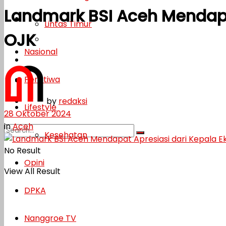
Landmark BSI Aceh Mendapa
Lifestyle
Lintas Timur
OJK
Kesehatan
Nasional
Opini
Peristiwa
DPKA
by
redaksi
Nanggroe TV
Lifestyle
28 Oktober 2024
in
Aceh
Kesehatan
No Result
Opini
View All Result
DPKA
Nanggroe TV