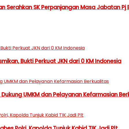
 dan Serahkan SK Perpanjangan Masa Jabatan Pj 
ikan, Bukti Perkuat JKN dari 0 KM Indonesia
h Dukung UMKM dan Pelayanan Kefarmasian Berk
es Polri, Kapolda Tunjuk Kabid TIK Jadi Plt