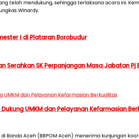
ang telah mendukung, sehingga terlaksana acara ini. Ke
pungkas Winardy.
ster I di Plataran Borobudur
 dan Serahkan SK Perpanjangan Masa Jabatan Pj 
h Dukung UMKM dan Pelayanan Kefarmasian Berk
di Banda Aceh (BBPOM Aceh) menerima kunjungan koordin