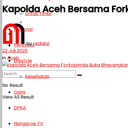
Kapolda Aceh Bersama For
Lifestyle
Lintas Timur
Kesehatan
Nasional
Opini
by
redaksi
Peristiwa
DPKA
22 Juli 2023
Nanggroe TV
in
Aceh
Lifestyle
Kesehatan
No Result
Opini
View All Result
DPKA
Nanggroe TV