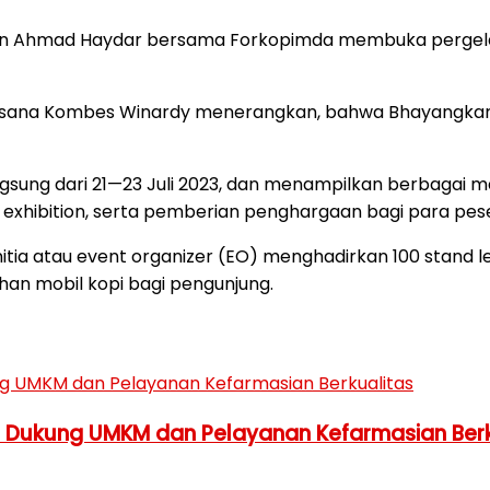
en Ahmad Haydar bersama Forkopimda membuka pergelar
ksana Kombes Winardy menerangkan, bahwa Bhayangkara
sung dari 21—23 Juli 2023, dan menampilkan berbagai m
 exhibition, serta pemberian penghargaan bagi para pes
ia atau event organizer (EO) menghadirkan 100 stand lebih
an mobil kopi bagi pengunjung.
h Dukung UMKM dan Pelayanan Kefarmasian Berk