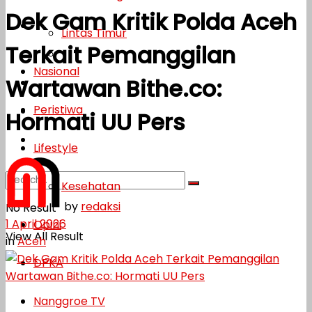
Dek Gam Kritik Polda Aceh
Lifestyle
Lintas Timur
Terkait Pemanggilan
Kesehatan
Nasional
Wartawan Bithe.co:
Opini
Peristiwa
DPKA
Hormati UU Pers
Nanggroe TV
Lifestyle
Kesehatan
by
redaksi
No Result
1 April 2026
Opini
View All Result
in
Aceh
DPKA
Nanggroe TV