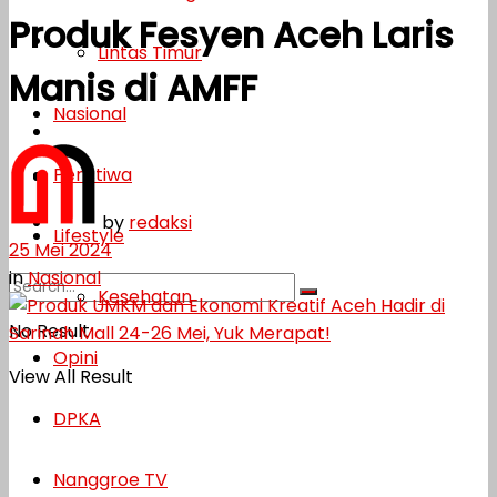
Produk Fesyen Aceh Laris
Lifestyle
Lintas Timur
Manis di AMFF
Kesehatan
Nasional
Opini
Peristiwa
DPKA
by
redaksi
Nanggroe TV
Lifestyle
25 Mei 2024
in
Nasional
Kesehatan
No Result
Opini
View All Result
DPKA
Nanggroe TV